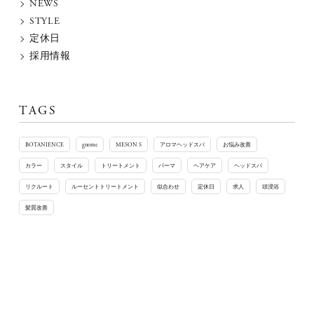
NEWS
STYLE
定休日
採用情報
TAGS
BOTANIENCE
gnome
MESON S
アロマヘッドスパ
お悩み改善
カラー
スタイル
トリートメント
パーマ
ヘアケア
ヘッドスパ
リクルート
ルーセントトリートメント
似合わせ
定休日
求人
頭浸浴
髪質改善