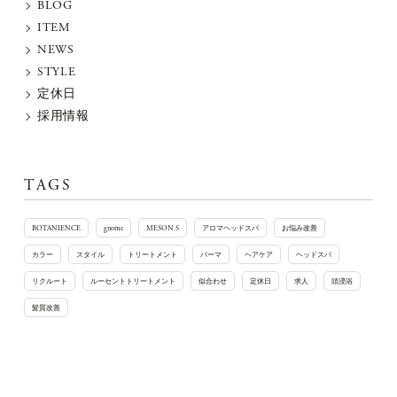
BLOG
ITEM
NEWS
STYLE
定休日
採用情報
TAGS
BOTANIENCE
gnome
MESON S
アロマヘッドスパ
お悩み改善
カラー
スタイル
トリートメント
パーマ
ヘアケア
ヘッドスパ
リクルート
ルーセントトリートメント
似合わせ
定休日
求人
頭浸浴
髪質改善