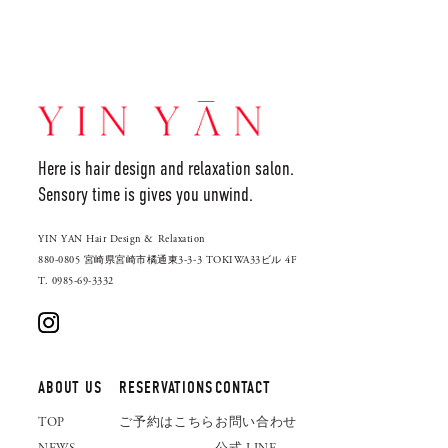
Here is hair design and relaxation salon.
Sensory time is gives you unwind.
YIN YAN Hair Design & Relaxation
880-0805 宮崎県宮崎市橘通東3-3-3 TOKIWA33ビル 4F
T. 0985-69-3332
ABOUT US
RESERVATIONS
CONTACT
TOP
ご予約はこちら
お問い合わせ